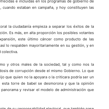
ofrecidas e incluidas en los programas de gobierno de
s, cuando estaban en campaña, y hoy constituyen las
ral la ciudadanía empieza a separar los éxitos de la
ción. Es más, en alta proporción los posibles votantes
xpansión, este último cáncer como producto de las
, así lo respalden mayoritariamente en su gestión, y en
 colectiva.
rismo y otros males de la sociedad, tal y como nos la
a dosis de corrupción desde el mismo Gobierno. Lo que
 que quien no la apoyara o la criticara podría ser un
ue esta torre de babel se desmorona y que la opinión
o panorama y revisar el modelo de administración que
te de su responsabilidad electoral, que también pase