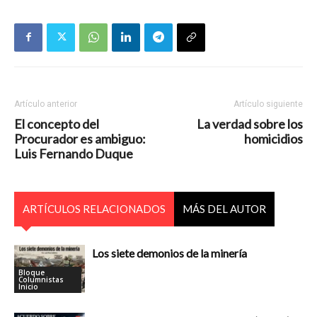
Artículo anterior
Artículo siguiente
El concepto del
La verdad sobre los
Procurador es ambiguo:
homicidios
Luis Fernando Duque
ARTÍCULOS RELACIONADOS
MÁS DEL AUTOR
Los siete demonios de la minería
Bloque
Columnistas
Inicio