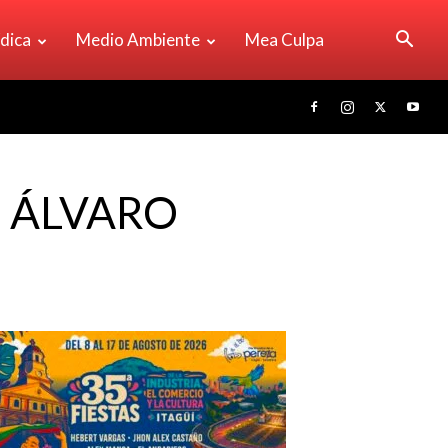
ídica
Medio Ambiente
Mea Culpa
: ÁLVARO