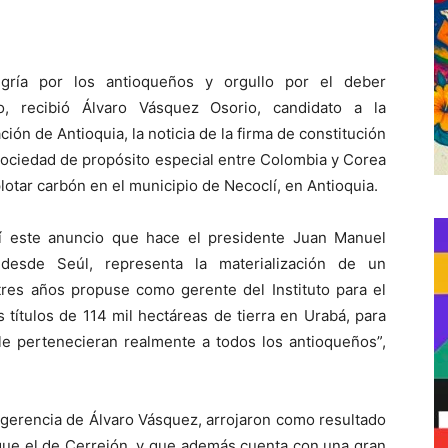
gría por los antioqueños y orgullo por el deber
o, recibió Álvaro Vásquez Osorio, candidato a la
ión de Antioquia, la noticia de la firma de constitución
ociedad de propósito especial entre Colombia y Corea
lotar carbón en el municipio de Necoclí, en Antioquia.
í este anuncio que hace el presidente Juan Manuel
desde Seúl, representa la materialización de un
es años propuse como gerente del Instituto para el
s títulos de 114 mil hectáreas de tierra en Urabá, para
le pertenecieran realmente a todos los antioqueños”,
a gerencia de Álvaro Vásquez, arrojaron como resultado
que el de Cerrejón, y que además cuenta con una gran