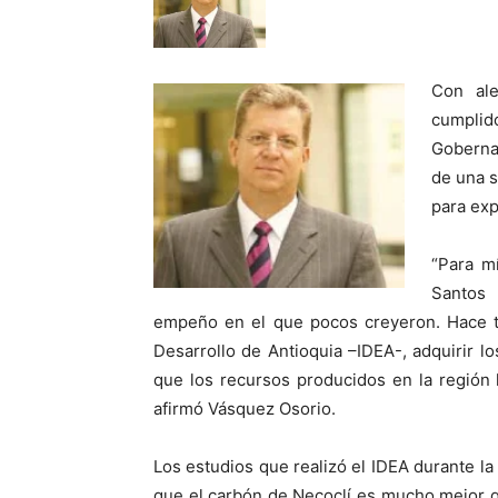
Con ale
cumplid
Gobernac
de una s
para exp
“Para m
Santos 
empeño en el que pocos creyeron. Hace tr
Desarrollo de Antioquia –IDEA-, adquirir lo
que los recursos producidos en la región 
afirmó Vásquez Osorio.
Los estudios que realizó el IDEA durante l
que el carbón de Necoclí es mucho mejor 