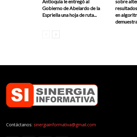
Antioquia le entregó al
sobre alte
Gobierno de Abelardo de la
resultados
Espriella una hoja de ruta...
en algorit
demuestra 
Contáctanos:
sinergiainformativa@gmail.com