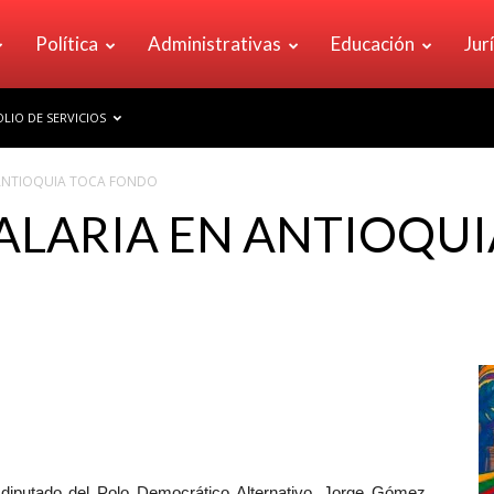
Política
Administrativas
Educación
Jur
LIO DE SERVICIOS
N ANTIOQUIA TOCA FONDO
TALARIA EN ANTIOQU
 diputado del Polo Democrático Alternativo, Jorge Gómez