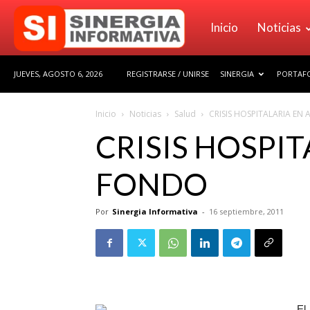
Sinergia
Inicio
Noticias
JUEVES, AGOSTO 6, 2026
REGISTRARSE / UNIRSE
SINERGIA
PORTAFO
Informativa
Inicio
Noticias
Salud
CRISIS HOSPITALARIA E
CRISIS HOSPI
FONDO
Por
Sinergia Informativa
-
16 septiembre, 2011
El