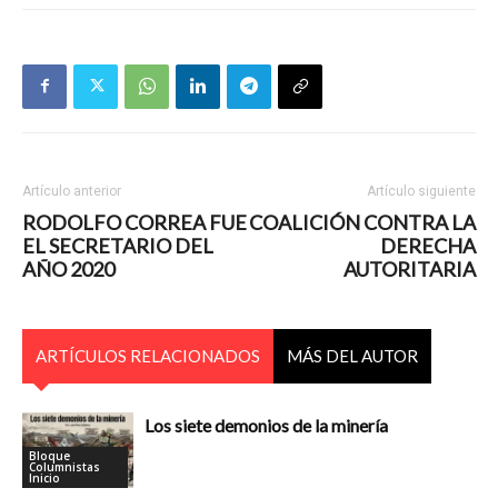
Artículo anterior
Artículo siguiente
RODOLFO CORREA FUE
COALICIÓN CONTRA LA
EL SECRETARIO DEL
DERECHA
AÑO 2020
AUTORITARIA
ARTÍCULOS RELACIONADOS
MÁS DEL AUTOR
Los siete demonios de la minería
Bloque
Columnistas
Inicio