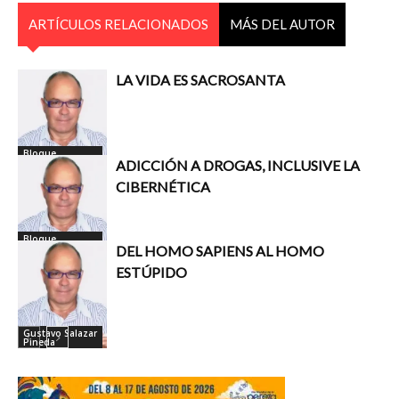
ARTÍCULOS RELACIONADOS
MÁS DEL AUTOR
LA VIDA ES SACROSANTA
Bloque
Columnistas
ADICCIÓN A DROGAS, INCLUSIVE LA
Inicio
CIBERNÉTICA
Bloque
Columnistas
DEL HOMO SAPIENS AL HOMO
Inicio
ESTÚPIDO
Gustavo Salazar
Pineda