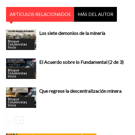
ARTÍCULOS RELACIONADOS
MÁS DEL AUTOR
Los siete demonios de la minería
Bloque
Columnistas
Inicio
El Acuerdo sobre lo Fundamental (2 de 3)
Bloque
Columnistas
Inicio
Que regrese la descentralización minera
Bloque
Columnistas
Inicio