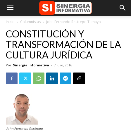
Inicio
Columnistas
John Fernando Restrepo Tamayo
CONSTITUCIÓN Y
TRANSFORMACIÓN DE LA
CULTURA JURÍDICA
Por
Sinergia Informativa
-
7 julio, 2016
John Fernando Restrepo