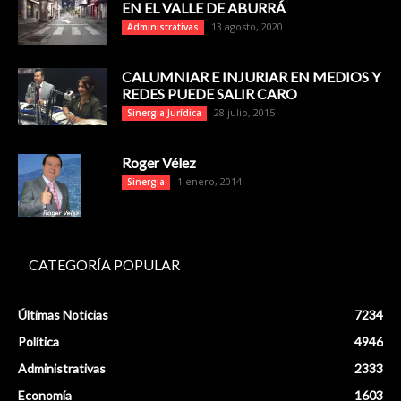
EN EL VALLE DE ABURRÁ
13 agosto, 2020
Administrativas
CALUMNIAR E INJURIAR EN MEDIOS Y
REDES PUEDE SALIR CARO
28 julio, 2015
Sinergia Jurídica
Roger Vélez
1 enero, 2014
Sinergia
CATEGORÍA POPULAR
Últimas Noticias
7234
Política
4946
Administrativas
2333
Economía
1603