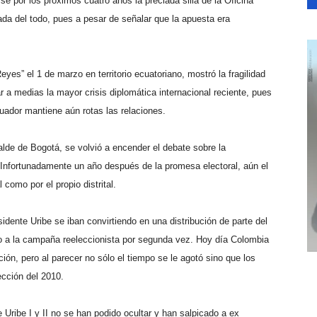
e por los próximos cuatro años la preciada silla de la Oficina
da del todo, pues a pesar de señalar que la apuesta era
yes” el 1 de marzo en territorio ecuatoriano, mostró la fragilidad
r a medias la mayor crisis diplomática internacional reciente, pues
ador mantiene aún rotas las relaciones.
de de Bogotá, se volvió a encender el debate sobre la
 Infortunadamente un año después de la promesa electoral, aún el
 como por el propio distrital.
dente Uribe se iban convirtiendo en una distribución de parte del
ndo a la campaña reeleccionista por segunda vez. Hoy día Colombia
ción, pero al parecer no sólo el tiempo se le agotó sino que los
ección del 2010.
Uribe I y II no se han podido ocultar y han salpicado a ex