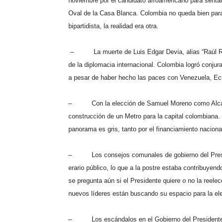
noviembre por el candidato afroamericano para sentars
Oval de la Casa Blanca. Colombia no queda bien para
bipartidista, la realidad era otra.
–
La muerte de Luis Edgar Devia, alias “Raúl Re
de la diplomacia internacional. Colombia logró conjura
a pesar de haber hecho las paces con Venezuela, Ecu
–
Con la elección de Samuel Moreno como Alcal
construcción de un Metro para la capital colombiana.
panorama es gris, tanto por el financiamiento nacional
–
Los consejos comunales de gobierno del Presi
erario público, lo que a la postre estaba contribuye
se pregunta aún si el Presidente quiere o no la reelec
nuevos líderes están buscando su espacio para la el
–
Los escándalos en el Gobierno del Presidente 