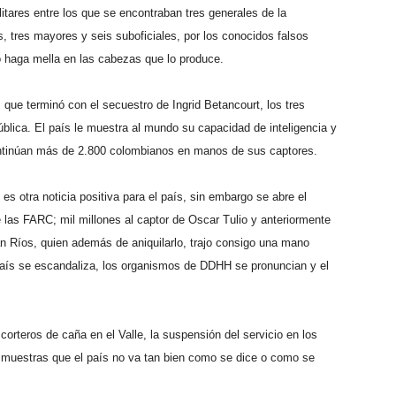
litares entre los que se encontraban tres generales de la
s, tres mayores y seis suboficiales, por los conocidos falsos
lo haga mella en las cabezas que lo produce.
 que terminó con el secuestro de Ingrid Betancourt, los tres
lica. El país le muestra al mundo su capacidad de inteligencia y
continúan más de 2.800 colombianos en manos de sus captores.
es otra noticia positiva para el país, sin embargo se abre el
as FARC; mil millones al captor de Oscar Tulio y anteriormente
án Ríos, quien además de aniquilarlo, trajo consigo una mano
país se escandaliza, los organismos de DDHH se pronuncian y el
corteros de caña en el Valle, la suspensión del servicio en los
as muestras que el país no va tan bien como se dice o como se