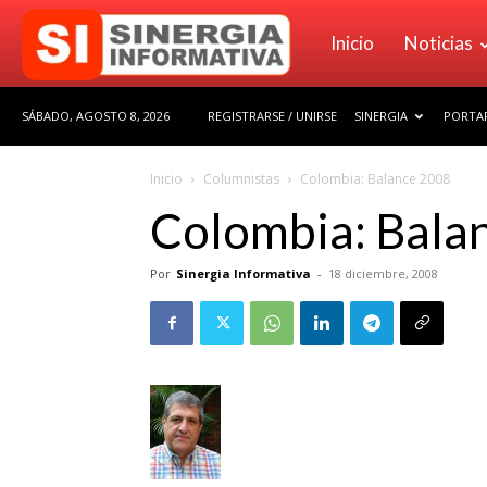
Sinergia
Inicio
Noticias
SÁBADO, AGOSTO 8, 2026
REGISTRARSE / UNIRSE
SINERGIA
PORTAF
Informativa
Inicio
Columnistas
Colombia: Balance 2008
Colombia: Bala
Por
Sinergia Informativa
-
18 diciembre, 2008