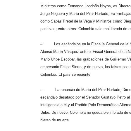
Ministros como Fernando Londoño Hoyos, ex Directo
Jorge Noguera y María del Pilar Hurtado, Ex Embaja
como Sabas Pretel de la Vega y Ministros como Diego 
positivos, entre otros. Colombia sale mal librada de e
–
Los escándalos en la Fiscalía General de la 
Alonso Marín Vásquez ante el Fiscal General de la Na
Mario Uribe Escobar, las grabaciones de Guillermo Val
empresario Felipe Sierra, y de nuevo, los falsos posi
Colombia. El país se resiente.
–
La renuncia de María del Pilar Hurtado, Dire
escándalo desatado por el Senador Gustavo Petro al 
inteligencia a él y al Partido Polo Democrático Alter
Uribe. De nuevo, Colombia no queda bien librada de es
hieren de muerte.