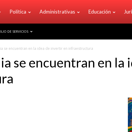
Política
Administrativas
Educación
Jur
LIO DE SERVICIOS
a se encuentran en la idea de invertir en infraestructura
a se encuentran en la i
ura