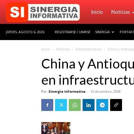
Sinergia
Inicio
Noticias
JUEVES, AGOSTO 6, 2026
REGISTRARSE / UNIRSE
SINERGIA
PORTAFO
Informativa
Inicio
Noticias
Administrativas
China y Antioqui
China y Antioqui
en infraestruct
Por
Sinergia Informativa
-
16 diciembre, 2008