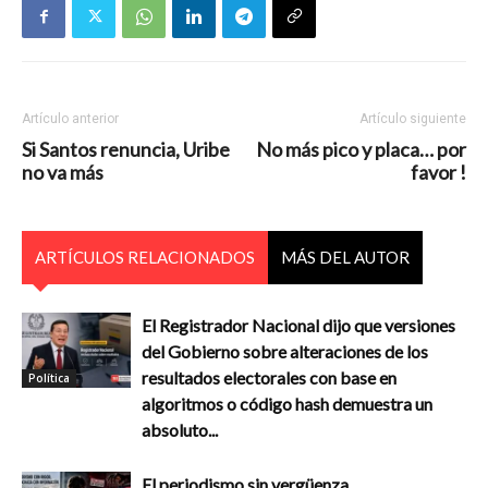
Artículo anterior
Artículo siguiente
Si Santos renuncia, Uribe
No más pico y placa… por
no va más
favor !
ARTÍCULOS RELACIONADOS
MÁS DEL AUTOR
El Registrador Nacional dijo que versiones
del Gobierno sobre alteraciones de los
resultados electorales con base en
Política
algoritmos o código hash demuestra un
absoluto...
El periodismo sin vergüenza