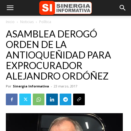
Inicio
Noticias
Política
ASAMBLEA DEROGÓ
ORDEN DE LA
ANTIOQUEÑIDAD PARA
EXPROCURADOR
ALEJANDRO ORDÓÑEZ
Por
Sinergia Informativa
-
23 marzo, 2017