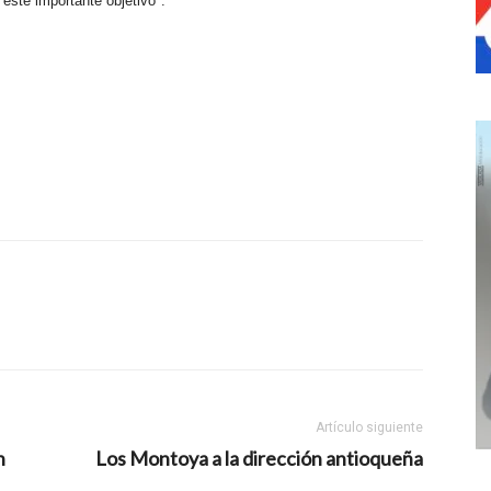
este importante objetivo".
Artículo siguiente
n
Los Montoya a la dirección antioqueña