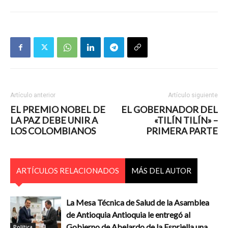
Artículo anterior
Artículo siguiente
EL PREMIO NOBEL DE
EL GOBERNADOR DEL
LA PAZ DEBE UNIR A
«TILÍN TILÍN» –
LOS COLOMBIANOS
PRIMERA PARTE
ARTÍCULOS RELACIONADOS
MÁS DEL AUTOR
La Mesa Técnica de Salud de la Asamblea
de Antioquia Antioquia le entregó al
Gobierno de Abelardo de la Espriella una
Política