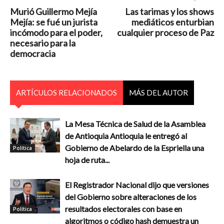
Murió Guillermo Mejía
Las tarimas y los shows
Mejía: se fué un jurista
mediáticos enturbian
incómodo para el poder,
cualquier proceso de Paz
necesario para la
democracia
ARTÍCULOS RELACIONADOS
MÁS DEL AUTOR
La Mesa Técnica de Salud de la Asamblea
de Antioquia Antioquia le entregó al
Gobierno de Abelardo de la Espriella una
Política
hoja de ruta...
El Registrador Nacional dijo que versiones
del Gobierno sobre alteraciones de los
resultados electorales con base en
Política
algoritmos o código hash demuestra un