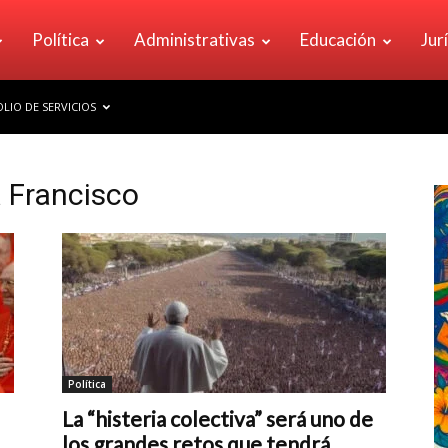
Política
Administrativas
Educación
Jur
LIO DE SERVICIOS
 Francisco
Política
La “histeria colectiva” será uno de
los grandes retos que tendrá...