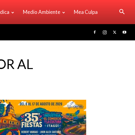
ídica
Medio Ambiente
Mea Culpa
OR AL