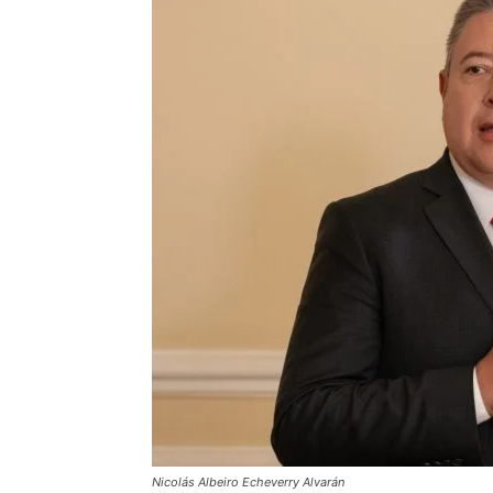
Nicolás Albeiro Echeverry Alvarán