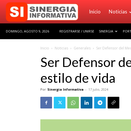
Sinergia
Inicio
Noticias
DOMINGO, AGOSTO 9, 2026
REGISTRARSE / UNIRSE
SINERGIA
PORT
Informativa
Inicio
Noticias
Generales
Ser Defensor del Med
Ser Defensor de
estilo de vida
Por
Sinergia Informativa
-
17 julio, 2024