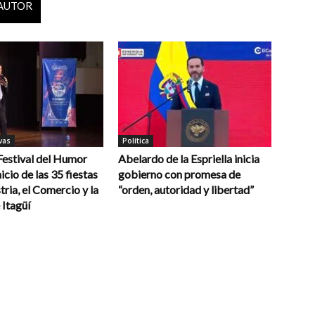
 AUTOR
vas
Política
 Festival del Humor
Abelardo de la Espriella inicia
icio de las 35 fiestas
gobierno con promesa de
tria, el Comercio y la
“orden, autoridad y libertad”
 Itagüí