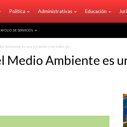
Política
Administrativas
Educación
Jur
AFOLIO DE SERVICIOS
io Ambiente es una vocación y un estilo de...
l Medio Ambiente es u