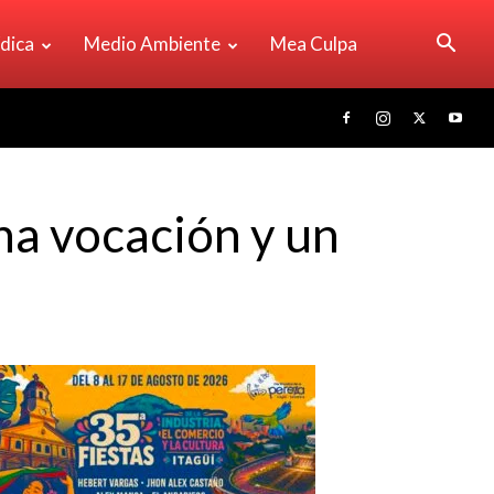
ídica
Medio Ambiente
Mea Culpa
na vocación y un