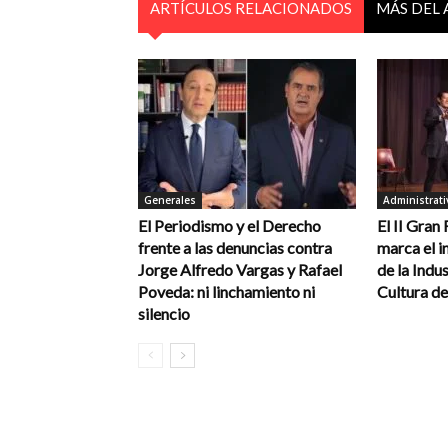
ARTÍCULOS RELACIONADOS
MÁS DEL
Generales
Administrati
El Periodismo y el Derecho
El II Gran
frente a las denuncias contra
marca el in
Jorge Alfredo Vargas y Rafael
de la Indus
Poveda: ni linchamiento ni
Cultura de
silencio