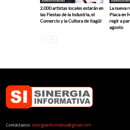
Administrativas
Administrati
2.000 artistas locales estarán en
La nueva r
las Fiestas de la Industria, el
Placa en 
Comercio y la Cultura de Itagüí
regir a par
agosto
Contáctanos:
sinergiainformativa@gmail.com