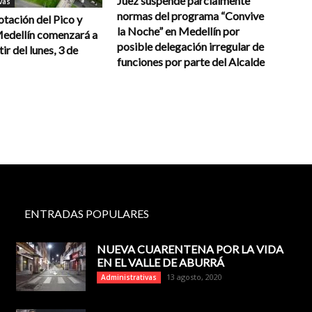
Juez suspende parcialmente
vas
normas del programa “Convive
otación del Pico y
la Noche” en Medellín por
Medellín comenzará a
posible delegación irregular de
tir del lunes, 3 de
funciones por parte del Alcalde
ENTRADAS POPULARES
NUEVA CUARENTENA POR LA VIDA
EN EL VALLE DE ABURRÁ
13 agosto, 2020
Administrativas