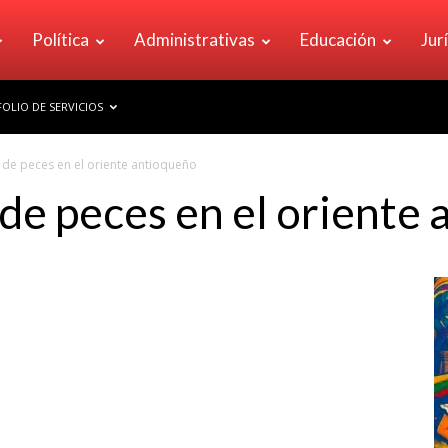
Política
Administrativas
Educación
Jur
OLIO DE SERVICIOS
de peces en el oriente antioqueño
e peces en el oriente