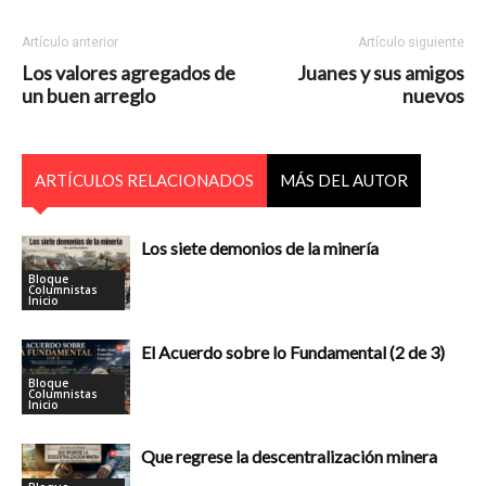
Artículo anterior
Artículo siguiente
Los valores agregados de
Juanes y sus amigos
un buen arreglo
nuevos
ARTÍCULOS RELACIONADOS
MÁS DEL AUTOR
Los siete demonios de la minería
Bloque
Columnistas
Inicio
El Acuerdo sobre lo Fundamental (2 de 3)
Bloque
Columnistas
Inicio
Que regrese la descentralización minera