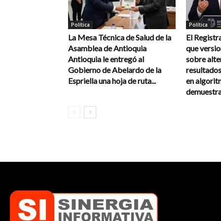
Política
Política
La Mesa Técnica de Salud de la
El Registr
Asamblea de Antioquia
que versi
Antioquia le entregó al
sobre alte
Gobierno de Abelardo de la
resultados
Espriella una hoja de ruta...
en algorit
demuestra 