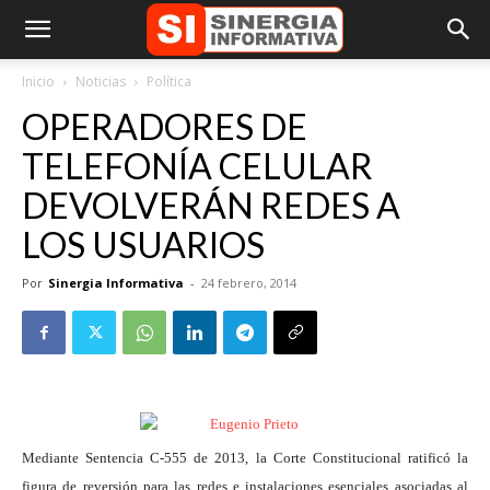
Inicio
Noticias
Política
OPERADORES DE
TELEFONÍA CELULAR
DEVOLVERÁN REDES A
LOS USUARIOS
Por
Sinergia Informativa
-
24 febrero, 2014
Mediante Sentencia C-555 de 2013, la Corte Constitucional ratificó la
figura de reversión para las redes e instalaciones esenciales asociadas al