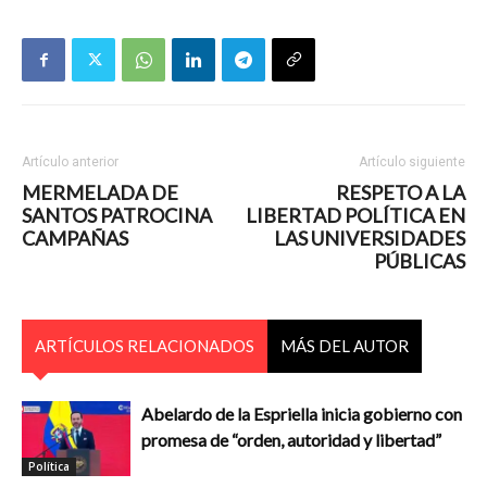
Artículo anterior
Artículo siguiente
MERMELADA DE
RESPETO A LA
SANTOS PATROCINA
LIBERTAD POLÍTICA EN
CAMPAÑAS
LAS UNIVERSIDADES
PÚBLICAS
ARTÍCULOS RELACIONADOS
MÁS DEL AUTOR
Abelardo de la Espriella inicia gobierno con
promesa de “orden, autoridad y libertad”
Política