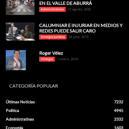
EN EL VALLE DE ABURRÁ
13 agosto, 2020
Administrativas
CALUMNIAR E INJURIAR EN MEDIOS Y
REDES PUEDE SALIR CARO
28 julio, 2015
Sinergia Jurídica
Roger Vélez
1 enero, 2014
Sinergia
CATEGORÍA POPULAR
Últimas Noticias
7232
Política
4945
Administrativas
2332
Economía
1603