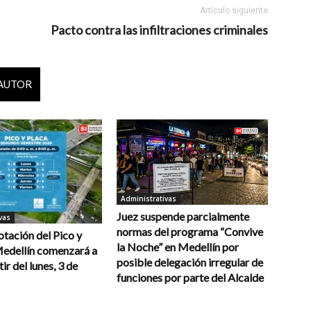
Artículo siguiente
Pacto contra las infiltraciones criminales
 AUTOR
Administrativas
Juez suspende parcialmente
vas
normas del programa “Convive
otación del Pico y
la Noche” en Medellín por
Medellín comenzará a
posible delegación irregular de
tir del lunes, 3 de
funciones por parte del Alcalde