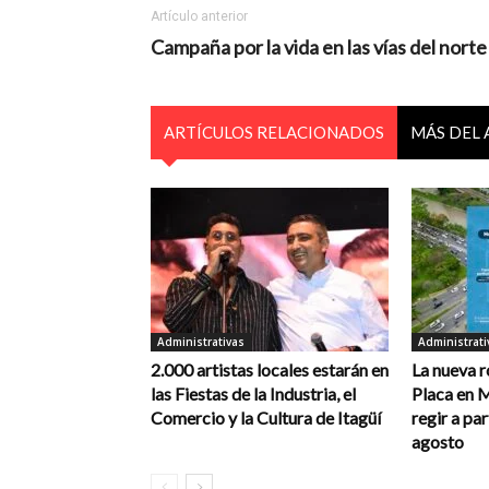
Artículo anterior
Campaña por la vida en las vías del norte
ARTÍCULOS RELACIONADOS
MÁS DEL
Administrativas
Administrati
2.000 artistas locales estarán en
La nueva r
las Fiestas de la Industria, el
Placa en 
Comercio y la Cultura de Itagüí
regir a par
agosto