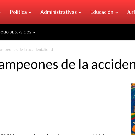
Política
Administrativas
Educación
Jur
OLIO DE SERVICIOS
campeones de la accidentalidad
campeones de la accide