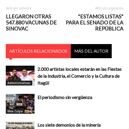
Artículo anterior
Artículo siguiente
LLEGARON OTRAS
“ESTAMOS LISTAS”
547.880 VACUNAS DE
PARA EL SENADO DE LA
SINOVAC
REPÚBLICA
ARTÍCULOS RELACIONADOS
MÁS DEL AUTOR
2.000 artistas locales estarán en las Fiestas
de la Industria, el Comercio y la Cultura de
Itagüí
Administrativas
El periodismo sin vergüenza
Mea Culpa
Los siete demonios de la minería