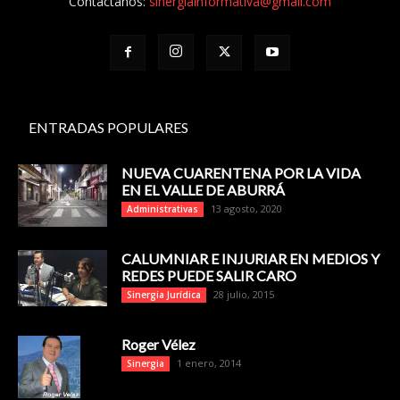
Contáctanos:
sinergiainformativa@gmail.com
ENTRADAS POPULARES
NUEVA CUARENTENA POR LA VIDA
EN EL VALLE DE ABURRÁ
13 agosto, 2020
Administrativas
CALUMNIAR E INJURIAR EN MEDIOS Y
REDES PUEDE SALIR CARO
28 julio, 2015
Sinergia Jurídica
Roger Vélez
1 enero, 2014
Sinergia