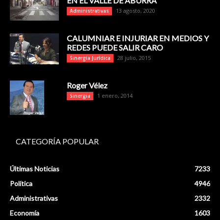
EN EL VALLE DE ABURRÁ
13 agosto, 2020
Administrativas
CALUMNIAR E INJURIAR EN MEDIOS Y
REDES PUEDE SALIR CARO
28 julio, 2015
Sinergia Jurídica
Roger Vélez
1 enero, 2014
Sinergia
CATEGORÍA POPULAR
Últimas Noticias
7233
Política
4946
Administrativas
2332
Economía
1603