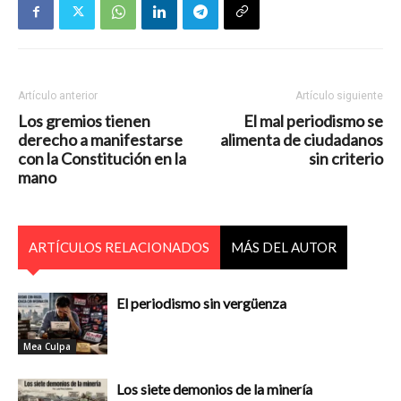
Artículo anterior
Artículo siguiente
Los gremios tienen
El mal periodismo se
derecho a manifestarse
alimenta de ciudadanos
con la Constitución en la
sin criterio
mano
ARTÍCULOS RELACIONADOS
MÁS DEL AUTOR
El periodismo sin vergüenza
Mea Culpa
Los siete demonios de la minería