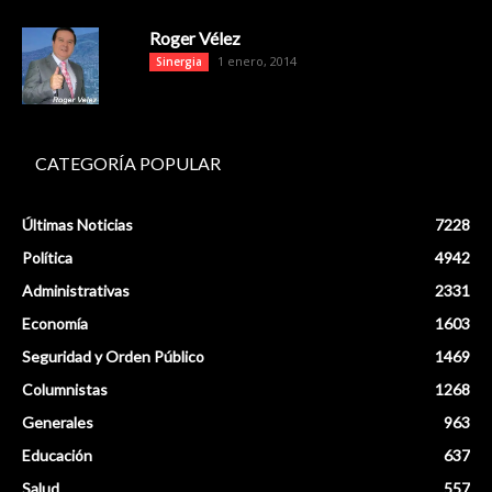
Roger Vélez
1 enero, 2014
Sinergia
CATEGORÍA POPULAR
Últimas Noticias
7228
Política
4942
Administrativas
2331
Economía
1603
Seguridad y Orden Público
1469
Columnistas
1268
Generales
963
Educación
637
Salud
557