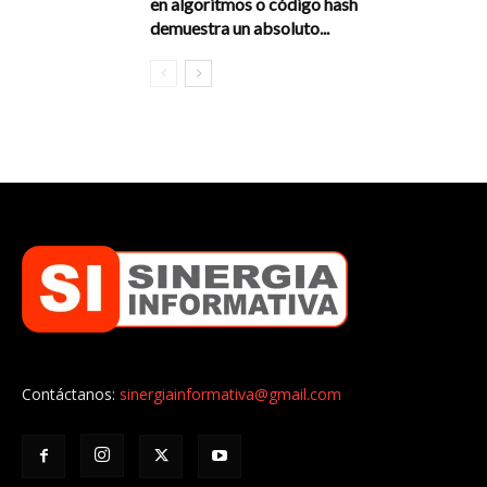
en algoritmos o código hash
demuestra un absoluto...
Contáctanos:
sinergiainformativa@gmail.com