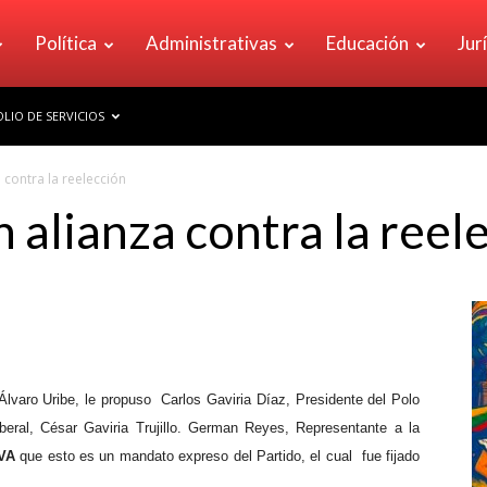
Política
Administrativas
Educación
Jur
LIO DE SERVICIOS
a contra la reelección
n alianza contra la reel
Álvaro Uribe, le propuso
Carlos Gaviria Díaz, Presidente del Polo
iberal, César Gaviria Trujillo. German Reyes, Representante a la
VA
que esto es un mandato expreso del Partido, el cual
fue fijado