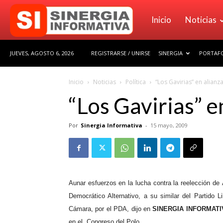
Sinergia
Inicio
Noticias
JUEVES, AGOSTO 6, 2026
REGISTRARSE / UNIRSE
SINERGIA
PORTAFO
Informativa
Inicio
Noticias
Política
“Los Gavirias” en alianz
“Los Gavirias” e
Por
Sinergia Informativa
-
15 mayo, 2009
Aunar esfuerzos en la lucha contra la reelección de 
Democrático Alternativo, a su similar del Partido L
Cámara, por el PDA, dijo en
SINERGIA INFORMATI
en el
Congreso del Polo.