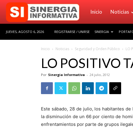
Sinergia
Inicio
Noticias
JUEVES, AGOSTO 6, 2026
REGISTRARSE / UNIRSE
SINERGIA
PORTAFO
Informativa
Inicio
Noticias
Seguridad y Orden Público
LO 
LO POSITIVO 
Por
Sinergia Informativa
-
24 julio, 2012
Este sábado, 28 de julio, los habitantes d
la disminución de un 66 por ciento de homic
enfrentamientos por parte de grupos ilegal