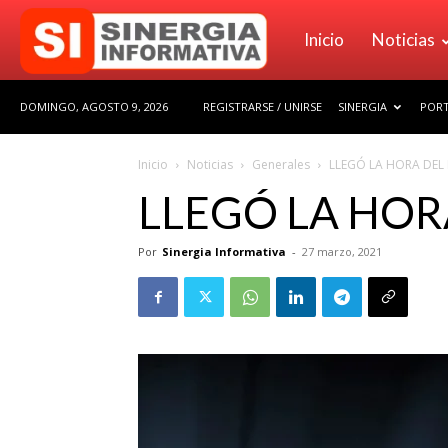
Sinergia
Inicio
Noticias
DOMINGO, AGOSTO 9, 2026
REGISTRARSE / UNIRSE
SINERGIA
PORT
Informativa
Inicio
Noticias
Generales
LLEGÓ LA HORA DEL
LLEGÓ LA HOR
Por
Sinergia Informativa
-
27 marzo, 2021