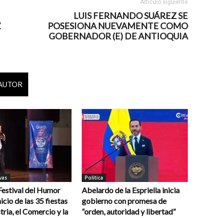
Artículo siguiente
LUIS FERNANDO SUÁREZ SE
Z
POSESIONA NUEVAMENTE COMO
GOBERNADOR (E) DE ANTIOQUIA
 AUTOR
vas
Política
 Festival del Humor
Abelardo de la Espriella inicia
icio de las 35 fiestas
gobierno con promesa de
tria, el Comercio y la
“orden, autoridad y libertad”