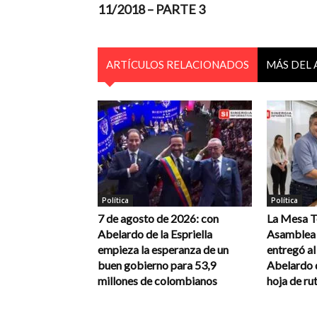
11/2018 – PARTE 3
ARTÍCULOS RELACIONADOS
MÁS DEL
Política
Política
7 de agosto de 2026: con
La Mesa Té
Abelardo de la Espriella
Asamblea 
empieza la esperanza de un
entregó a
buen gobierno para 53,9
Abelardo d
millones de colombianos
hoja de rut