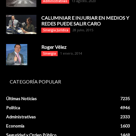
13 agosto, 2020
Administrativas
CALUMNIAR E INJURIAR EN MEDIOS Y
REDES PUEDE SALIR CARO
28 julio, 2015
Sinergia Jurídica
Roger Vélez
1 enero, 2014
Sinergia
CATEGORÍA POPULAR
Últimas Noticias
7235
Política
4946
Administrativas
2333
Economía
1603
Seguridad y Orden Público
1469