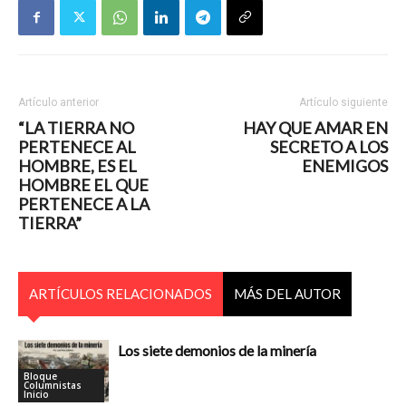
Artículo anterior
Artículo siguiente
“LA TIERRA NO
HAY QUE AMAR EN
PERTENECE AL
SECRETO A LOS
HOMBRE, ES EL
ENEMIGOS
HOMBRE EL QUE
PERTENECE A LA
TIERRA”
ARTÍCULOS RELACIONADOS
MÁS DEL AUTOR
Los siete demonios de la minería
Bloque
Columnistas
Inicio