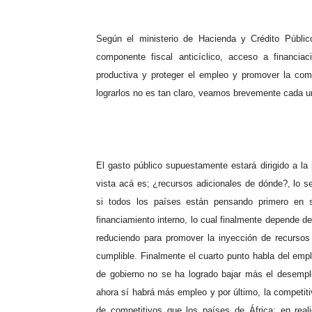
Según el ministerio de Hacienda y Crédito Público
componente fiscal anticíclico, acceso a financiaci
productiva y proteger el empleo y promover la com
lograrlos no es tan claro, veamos brevemente cada un
El gasto público supuestamente estará dirigido a la 
vista acá es; ¿recursos adicionales de dónde?, lo se
si todos los países están pensando primero en su
financiamiento interno, lo cual finalmente depende de
reduciendo para promover la inyección de recursos 
cumplible. Finalmente el cuarto punto habla del emple
de gobierno no se ha logrado bajar más el desempl
ahora sí habrá más empleo y por último, la competit
de competitivos que los países de África; en rea