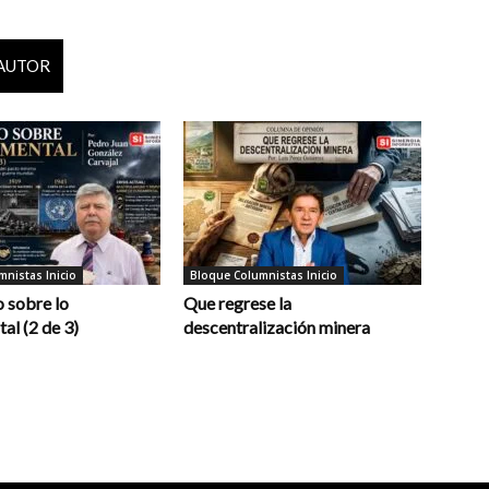
 AUTOR
nistas Inicio
Bloque Columnistas Inicio
 sobre lo
Que regrese la
al (2 de 3)
descentralización minera