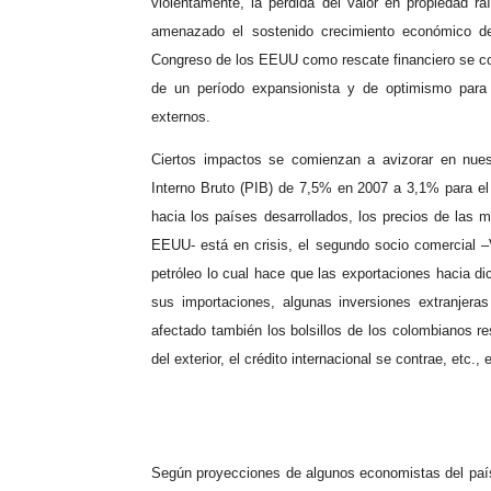
violentamente, la pérdida del valor en propiedad ra
amenazado el sostenido crecimiento económico de
Congreso de los EEUU como rescate financiero se cons
de un período expansionista y de optimismo para
externos.
Ciertos impactos se comienzan a avizorar en nues
Interno Bruto (PIB) de 7,5% en 2007 a 3,1% para el t
hacia los países desarrollados, los precios de las 
EEUU- está en crisis, el segundo socio comercial –V
petróleo lo cual hace que las exportaciones hacia di
sus importaciones, algunas inversiones extranjera
afectado también los bolsillos de los colombianos re
del exterior, el crédito internacional se contrae, etc., e
Según proyecciones de algunos economistas del país