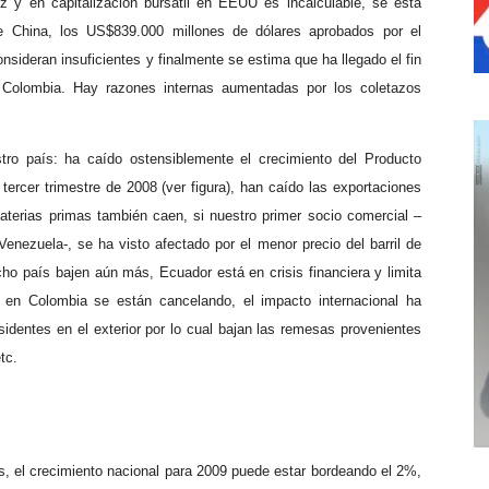
íz y en capitalización bursátil en EEUU es incalculable, se está
 China, los US$839.000 millones de dólares aprobados por el
ideran insuficientes y finalmente se estima que ha llegado el fin
 Colombia. Hay razones internas aumentadas por los coletazos
tro país: ha caído ostensiblemente el crecimiento del Producto
ercer trimestre de 2008 (ver figura), han caído las exportaciones
materias primas también caen, si nuestro primer socio comercial –
enezuela-, se ha visto afectado por el menor precio del barril de
cho país bajen aún más, Ecuador está en crisis financiera y limita
s en Colombia se están cancelando, el impacto internacional ha
sidentes en el exterior por lo cual bajan las remesas provenientes
tc.
, el crecimiento nacional para 2009 puede estar bordeando el 2%,