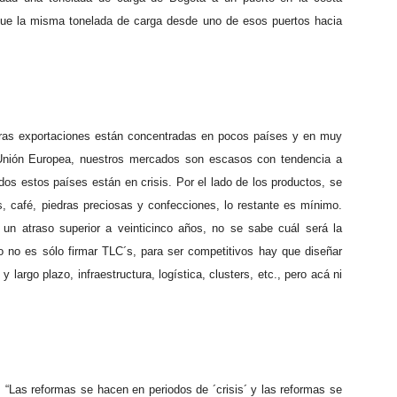
que la misma tonelada de carga desde uno de esos puertos hacia
tras exportaciones están concentradas en pocos países y en muy
nión Europea, nuestros mercados son escasos con tendencia a
os estos países están en crisis. Por el lado de los productos, se
s, café, piedras preciosas y confecciones, lo restante es mínimo.
 un atraso superior a veinticinco años, no se sabe cuál será la
o no es sólo firmar TLC´s, para ser competitivos hay que diseñar
largo plazo, infraestructura, logística, clusters, etc., pero acá ni
“Las reformas se hacen en periodos de ´crisis´ y las reformas se