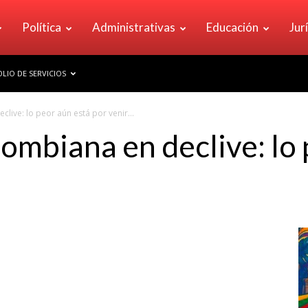
Política
Administrativas
Educación
Jur
LIO DE SERVICIOS
live: lo peor aún está por venir…
ombiana en declive: lo 