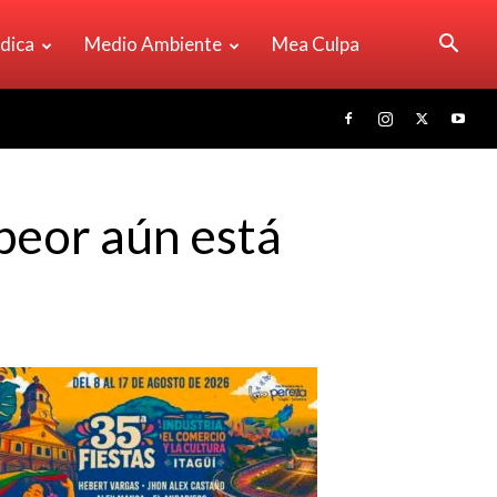
ídica
Medio Ambiente
Mea Culpa
peor aún está