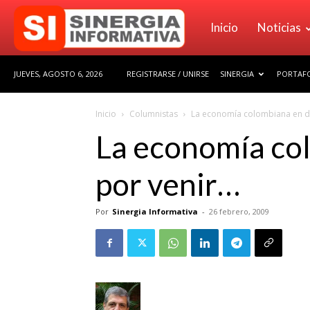
Sinergia
Inicio
Noticias
JUEVES, AGOSTO 6, 2026
REGISTRARSE / UNIRSE
SINERGIA
PORTAFO
Informativa
Inicio
Columnistas
La economía colombiana en dec
La economía col
por venir…
Por
Sinergia Informativa
-
26 febrero, 2009