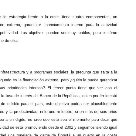
 la estrategia frente a la crisis tiene cuatro componentes; un
ón externa, garantizar financiamiento interno para la actividad
petitividad. Los objetivos pueden ser muy loables, pero el cómo
o de ellos:
infraestructura y a programas sociales, la pregunta que salta a la
gundo es la financiación externa, pero ¿quién la puede garantizar
s prioridades internas? El tercer punto tiene que ver con el
 la tasa de interés del Banco de la República, quien por fin la está
de crédito para el país, este objetivo podría ser plausiblemente
o y la productividad, ni lo uno ni lo otro, si en más de seis años
eo a un dígito, no creo que este sea el momento para decir que
ividad se está promoviendo desde el 2002 y seguimos siendo igual
lidad una tonelada de carga de Bogotá a un puerto en la costa