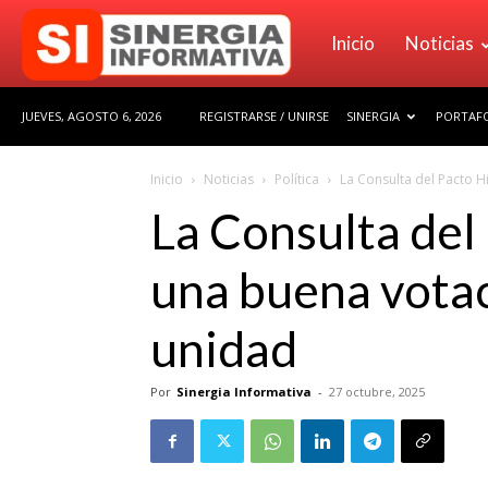
Sinergia
Inicio
Noticias
JUEVES, AGOSTO 6, 2026
REGISTRARSE / UNIRSE
SINERGIA
PORTAFO
Informativa
Inicio
Noticias
Política
La Consulta del Pacto Hi
La Consulta del 
una buena votac
unidad
Por
Sinergia Informativa
-
27 octubre, 2025