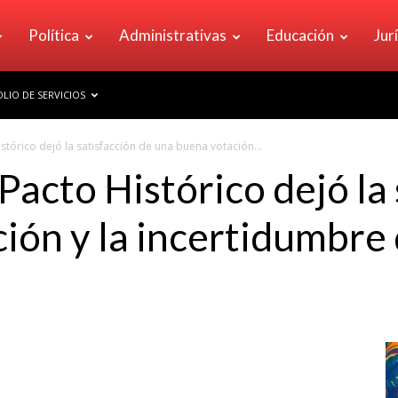
Política
Administrativas
Educación
Jur
LIO DE SERVICIOS
stórico dejó la satisfacción de una buena votación...
Pacto Histórico dejó la
ión y la incertidumbre