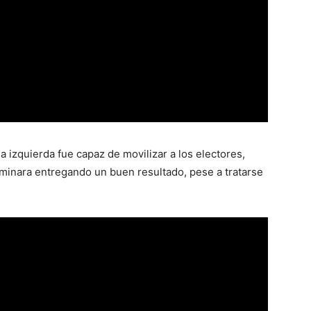
a izquierda fue capaz de movilizar a los electores,
rminara entregando un buen resultado, pese a tratarse