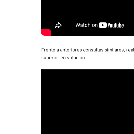
Frente a anteriores consultas similares, real
superior en votación.