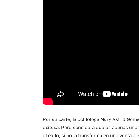
Por su parte, la politóloga Nury Astrid Gó
exitosa. Pero considera que es apenas una vi
el éxito, si no la transforma en una ventaja 