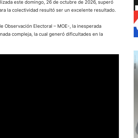
ealizada este domingo, 26 de octubre de 2026, superó
ara la colectividad resultó ser un excelente resultado.
de Observación Electoral – MOE-, la inesperada
nada compleja, la cual generó dificultades en la