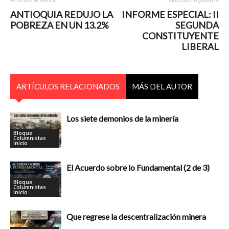
Artículo anterior
Artículo siguiente
ANTIOQUIA REDUJO LA
INFORME ESPECIAL: II
POBREZA EN UN 13.2%
SEGUNDA
CONSTITUYENTE
LIBERAL
ARTÍCULOS RELACIONADOS
MÁS DEL AUTOR
Los siete demonios de la minería
Bloque
Columnistas
Inicio
El Acuerdo sobre lo Fundamental (2 de 3)
Bloque
Columnistas
Inicio
Que regrese la descentralización minera