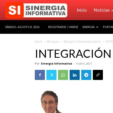
Sinergia
Inicio
Noticias
SÁBADO, AGOSTO 8, 2026
REGISTRARSE / UNIRSE
SINERGIA
PORTAF
Informativa
Inicio
Bloques
Bloque Columnistas Inicio
INTE
INTEGRACIÓN
Por
Sinergia Informativa
-
4 abril, 2021