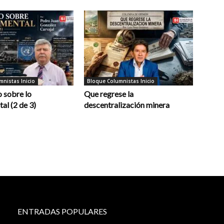
nistas Inicio
Bloque Columnistas Inicio
 sobre lo
Que regrese la
al (2 de 3)
descentralización minera
ENTRADAS POPULARES