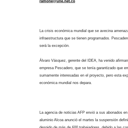
ramone@une.net.co
La crisis económica mundial que se avecina amenaza
infraestructura que se tienen programados. Pescadero
será la excepción.
Álvaro Vásquez, gerente del IDEA, ha venido afirmand
empresa Pescadero, que se tenía garantizado que e
sumamente interesadas en el proyecto, pero esta expe
económica mundial nos depara.
La agencia de noticias AFP envió a sus abonados en 
aluminio Alcoa anunció el martes la suspensión defini
despido de más de 600 trabajadores, debido a las co