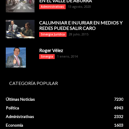
EN EL VALLE DE ABURRÁ
13 agosto, 2020
Administrativas
CALUMNIAR E INJURIAR EN MEDIOS Y
REDES PUEDE SALIR CARO
28 julio, 2015
Sinergia Jurídica
Roger Vélez
1 enero, 2014
Sinergia
CATEGORÍA POPULAR
Últimas Noticias
7230
Política
4943
Administrativas
2332
Economía
1603