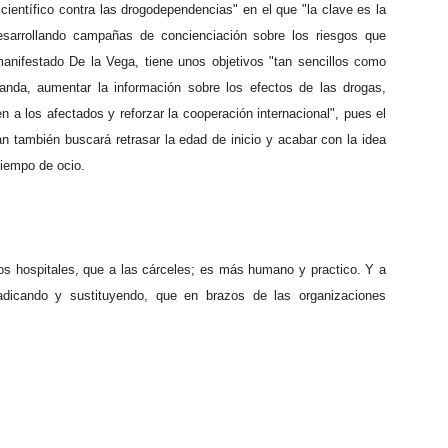
y científico contra las drogodependencias" en el que "la clave es la
sarrollando campañas de concienciación sobre los riesgos que
anifestado De la Vega, tiene unos objetivos "tan sencillos como
manda, aumentar la información sobre los efectos de las drogas,
n a los afectados y reforzar la cooperación internacional", pues el
an también buscará retrasar la edad de inicio y acabar con la idea
tiempo de ocio.
os hospitales, que a las cárceles; es más humano y practico. Y a
rradicando y sustituyendo, que en brazos de las organizaciones