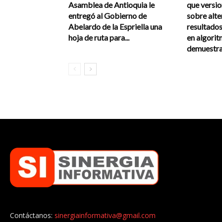
Asamblea de Antioquia le
que versi
entregó al Gobierno de
sobre alte
Abelardo de la Espriella una
resultados
hoja de ruta para...
en algorit
demuestra 
Contáctanos:
sinergiainformativa@gmail.com