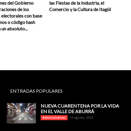
ones del Gobierno
las Fiestas de la Industria, el
raciones de los
Comercio y la Cultura de Itagüí
 electorales con base
mos o código hash
un absoluto...
ENTRADAS POPULARES
NUEVA CUARENTENA POR LA VIDA
EN EL VALLE DE ABURRÁ
13 agosto, 2020
Administrativas