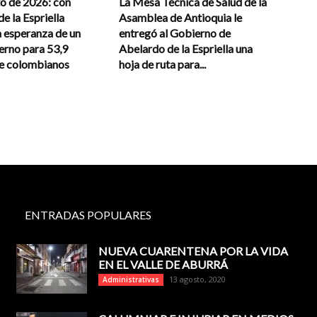
to de 2026: con
La Mesa Técnica de Salud de la
e la Espriella
Asamblea de Antioquia le
a esperanza de un
entregó al Gobierno de
erno para 53,9
Abelardo de la Espriella una
de colombianos
hoja de ruta para...
ENTRADAS POPULARES
NUEVA CUARENTENA POR LA VIDA
EN EL VALLE DE ABURRÁ
13 agosto, 2020
Administrativas