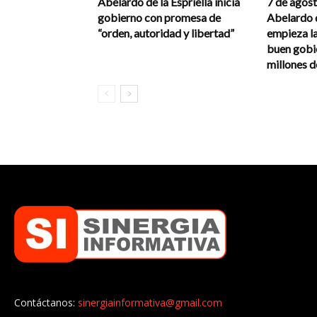
Abelardo de la Espriella inicia
7 de agos
gobierno con promesa de
Abelardo d
“orden, autoridad y libertad”
empieza l
buen gobi
millones 
Contáctanos:
sinergiainformativa@gmail.com