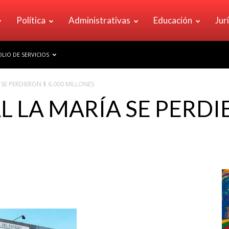
Política
Administrativas
Educación
Jur
LIO DE SERVICIOS
 SE PERDIERON $ 6.000 MILLONES
L LA MARÍA SE PERDI