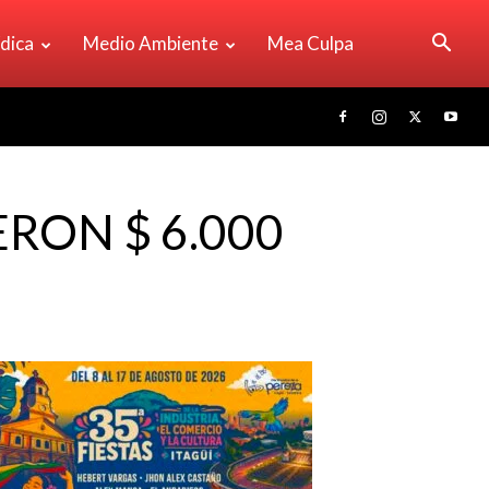
ídica
Medio Ambiente
Mea Culpa
ERON $ 6.000