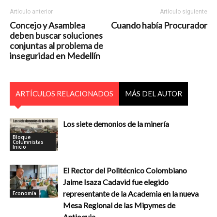
Artículo anterior
Artículo siguiente
Concejo y Asamblea
Cuando había Procurador
deben buscar soluciones
conjuntas al problema de
inseguridad en Medellín
ARTÍCULOS RELACIONADOS
MÁS DEL AUTOR
Los siete demonios de la minería
Bloque
Columnistas
Inicio
El Rector del Politécnico Colombiano
Jaime Isaza Cadavid fue elegido
representante de la Academia en la nueva
Economía
Mesa Regional de las Mipymes de
Antioquia