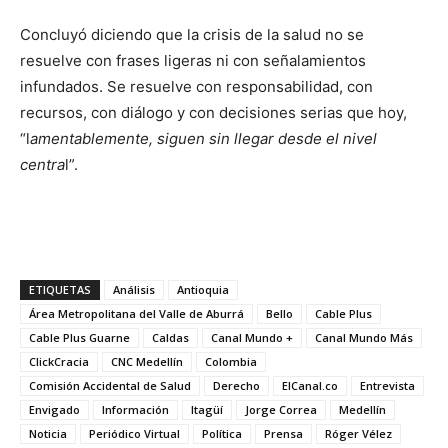
Concluyó diciendo que la crisis de la salud no se
resuelve con frases ligeras ni con señalamientos
infundados. Se resuelve con responsabilidad, con
recursos, con diálogo y con decisiones serias que hoy,
“l
amentablemente, siguen sin llegar desde el nivel
centra
l”.
ETIQUETAS
Análisis
Antioquia
Área Metropolitana del Valle de Aburrá
Bello
Cable Plus
Cable Plus Guarne
Caldas
Canal Mundo +
Canal Mundo Más
ClickCracia
CNC Medellín
Colombia
Comisión Accidental de Salud
Derecho
ElCanal.co
Entrevista
Envigado
Información
Itagüí
Jorge Correa
Medellín
Noticia
Periódico Virtual
Política
Prensa
Róger Vélez