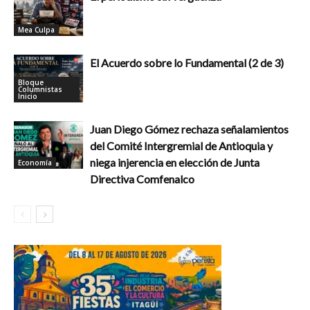
Mea Culpa
El Acuerdo sobre lo Fundamental (2 de 3)
Bloque
Columnistas
Inicio
Juan Diego Gómez rechaza señalamientos
del Comité Intergremial de Antioquia y
niega injerencia en elección de Junta
Economía
Directiva Comfenalco