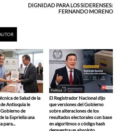
DIGNIDAD PARA LOS SIDERENSES:
FERNANDO MORENO
 AUTOR
Política
cnica de Salud de la
El Registrador Nacional dijo
de Antioquia le
que versiones del Gobierno
l Gobierno de
sobre alteraciones de los
e la Espriella una
resultados electorales con base
a para...
en algoritmos o código hash
demuestra un absoluto...