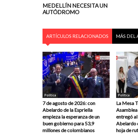
MEDELLÍN NECESITA UN
AUTÓDROMO
ARTÍCULOS RELACIONADOS
MÁS DEL
Política
Política
7 de agosto de 2026: con
La Mesa Té
Abelardo de la Espriella
Asamblea 
empieza la esperanza de un
entregó a
buen gobierno para 53,9
Abelardo d
millones de colombianos
hoja de rut