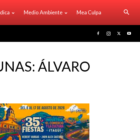
ídica
Medio Ambiente
Mea Culpa
UNAS: ÁLVARO