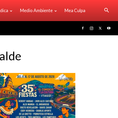
ídica
Medio Ambiente
Mea Culpa
alde