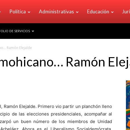
Política
Administrativas
Educación
Jur
OLIO DE SERVICIOS
no… Ramón Elejalde
 mohicano… Ramón Elej
ral, Ramón Elejalde. Primero vio partir un planchón lleno
ncipio de las elecciones presidenciales, acompañar al
 zarpó un buen número de los miembros de Unidad
 Arbeláez. Ahora es el Liberalismo Socialdemócrata,