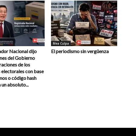
Mea Culpa
ador Nacional dijo
El periodismo sin vergüenza
ones del Gobierno
raciones de los
 electorales con base
mos o código hash
un absoluto...