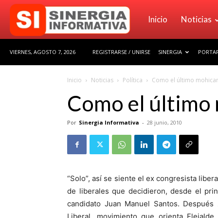
Sinergia
Inicio
Noticias
VIERNES, AGOSTO 7, 2026
REGISTRARSE / UNIRSE
SINERGIA
PORTAF
Informativa
Inicio
Noticias
Política
Como el último mohica
Como el último
Por
Sinergia Informativa
-
28 junio, 2010
“Solo”, así se siente el ex congresista libe
de liberales que decidieron, desde el pri
candidato Juan Manuel Santos. Después
Liberal, movimiento que orienta Elejalde