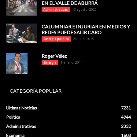
EN EL VALLE DE ABURRÁ
13 agosto, 2020
Administrativas
CALUMNIAR E INJURIAR EN MEDIOS Y
REDES PUEDE SALIR CARO
28 julio, 2015
Sinergia Jurídica
Roger Vélez
1 enero, 2014
Sinergia
CATEGORÍA POPULAR
Últimas Noticias
7231
Política
4944
Administrativas
2332
Economía
1603